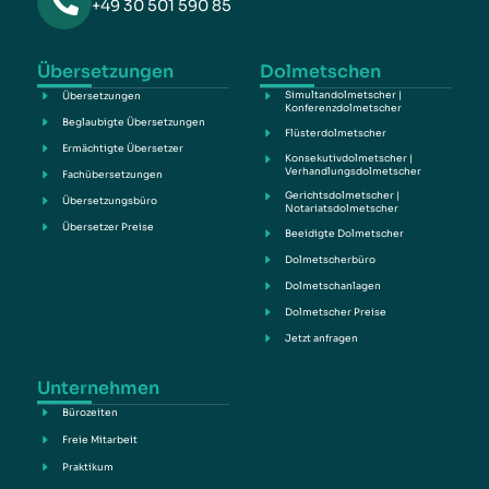
+49 30 501 590 85
Übersetzungen
Dolmetschen
Simultandolmetscher |
Übersetzungen
Konferenzdolmetscher
Beglaubigte Übersetzungen
Flüsterdolmetscher
Ermächtigte Übersetzer
Konsekutivdolmetscher |
Verhandlungsdolmetscher
Fachübersetzungen
Gerichtsdolmetscher |
Übersetzungsbüro
Notariatsdolmetscher
Übersetzer Preise
Beeidigte Dolmetscher
Dolmetscherbüro
Dolmetschanlagen
Dolmetscher Preise
Jetzt anfragen
Unternehmen
Bürozeiten
Freie Mitarbeit
Praktikum