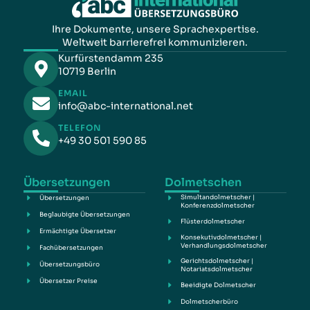
Ihre Dokumente, unsere Sprachexpertise.
Weltweit barrierefrei kommunizieren.
Kurfürstendamm 235
10719 Berlin
EMAIL
info@abc-international.net
TELEFON
+49 30 501 590 85
Übersetzungen
Dolmetschen
Simultandolmetscher |
Übersetzungen
Konferenzdolmetscher
Beglaubigte Übersetzungen
Flüsterdolmetscher
Ermächtigte Übersetzer
Konsekutivdolmetscher |
Verhandlungsdolmetscher
Fachübersetzungen
Gerichtsdolmetscher |
Übersetzungsbüro
Notariatsdolmetscher
Übersetzer Preise
Beeidigte Dolmetscher
Dolmetscherbüro