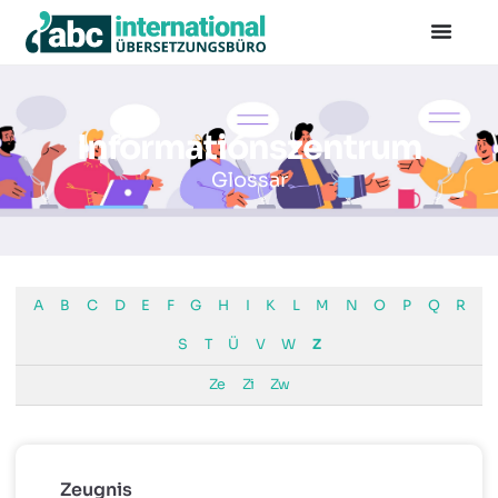
+49 30 501 590 85
info@abc-international.net
Informationszentrum
Glossar
A
B
C
D
E
F
G
H
I
K
L
M
N
O
P
Q
R
S
T
Ü
V
W
Z
Ze
Zi
Zw
Zeugnis