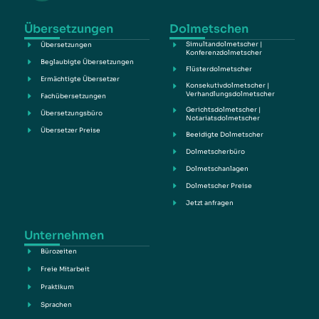
Übersetzungen
Dolmetschen
Simultandolmetscher |
Übersetzungen
Konferenzdolmetscher
Beglaubigte Übersetzungen
Flüsterdolmetscher
Ermächtigte Übersetzer
Konsekutivdolmetscher |
Verhandlungsdolmetscher
Fachübersetzungen
Gerichtsdolmetscher |
Übersetzungsbüro
Notariatsdolmetscher
Übersetzer Preise
Beeidigte Dolmetscher
Dolmetscherbüro
Dolmetschanlagen
Dolmetscher Preise
Jetzt anfragen
Unternehmen
Bürozeiten
Freie Mitarbeit
Praktikum
Sprachen