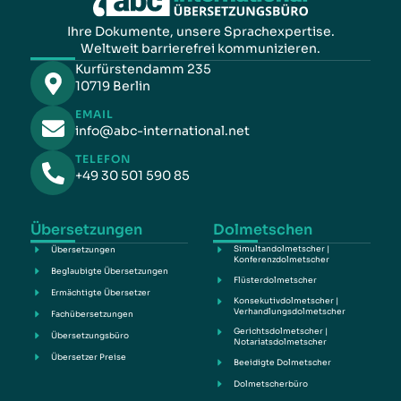
Ihre Dokumente, unsere Sprachexpertise.
Weltweit barrierefrei kommunizieren.
Kurfürstendamm 235
10719 Berlin
EMAIL
info@abc-international.net
TELEFON
+49 30 501 590 85
Übersetzungen
Dolmetschen
Simultandolmetscher |
Übersetzungen
Konferenzdolmetscher
Beglaubigte Übersetzungen
Flüsterdolmetscher
Ermächtigte Übersetzer
Konsekutivdolmetscher |
Verhandlungsdolmetscher
Fachübersetzungen
Gerichtsdolmetscher |
Übersetzungsbüro
Notariatsdolmetscher
Übersetzer Preise
Beeidigte Dolmetscher
Dolmetscherbüro