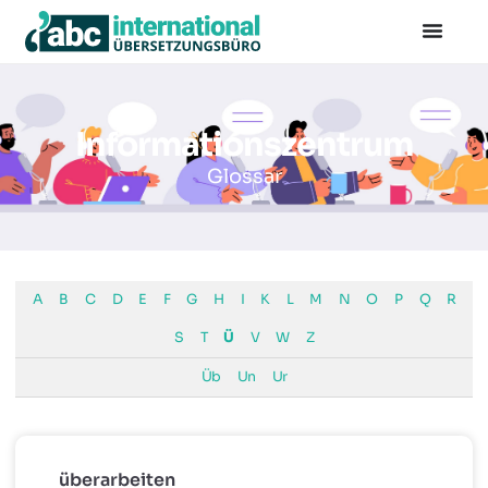
+49 30 501 590 85
info@abc-international.net
Informationszentrum
Glossar
A
B
C
D
E
F
G
H
I
K
L
M
N
O
P
Q
R
S
T
Ü
V
W
Z
Üb
Un
Ur
überarbeiten