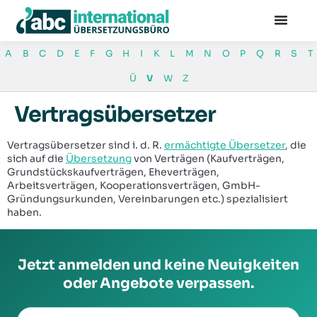
+49 30 501 590 85
info@abc-international.net
A
B
C
D
E
F
G
H
I
K
L
M
N
O
P
Q
R
S
T
Ü
V
W
Z
Vertragsübersetzer
Vertragsübersetzer sind i. d. R.
ermächtigte Übersetzer
, die
sich auf die
Übersetzung
von Verträgen (Kaufverträgen,
Grundstückskaufverträgen, Eheverträgen,
Arbeitsverträgen, Kooperationsverträgen, GmbH-
Gründungsurkunden, Vereinbarungen etc.) spezialisiert
haben.
Jetzt anmelden und keine Neuigkeiten
oder Angebote verpassen.