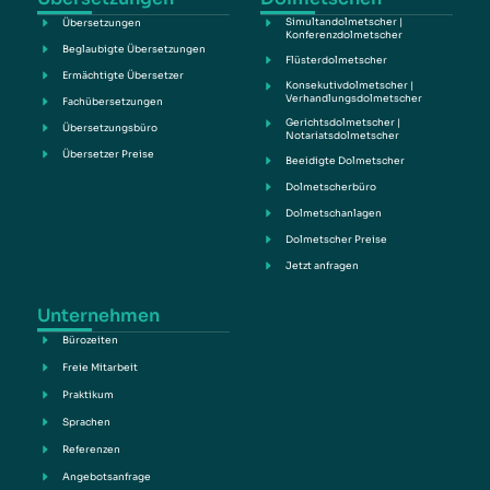
Simultandolmetscher |
Übersetzungen
Konferenzdolmetscher
Beglaubigte Übersetzungen
Flüsterdolmetscher
Ermächtigte Übersetzer
Konsekutivdolmetscher |
Verhandlungsdolmetscher
Fachübersetzungen
Gerichtsdolmetscher |
Übersetzungsbüro
Notariatsdolmetscher
Übersetzer Preise
Beeidigte Dolmetscher
Dolmetscherbüro
Dolmetschanlagen
Dolmetscher Preise
Jetzt anfragen
Unternehmen
Bürozeiten
Freie Mitarbeit
Praktikum
Sprachen
Referenzen
Angebotsanfrage