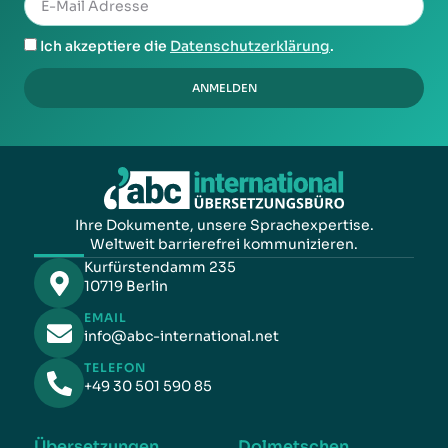
Ich akzeptiere die
Datenschutzerklärung
.
ANMELDEN
Ihre Dokumente, unsere Sprachexpertise.
Weltweit barrierefrei kommunizieren.
Kurfürstendamm 235
10719 Berlin
EMAIL
info@abc-international.net
TELEFON
+49 30 501 590 85
Übersetzungen
Dolmetschen