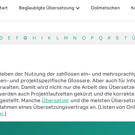
+49 30 501
tart
Beglaubigte Übersetzung
Dolmetschen
K
D
E
F
G
H
I
K
L
M
N
O
P
Q
R
S
T
Ü
Neben der Nutzung der zahllosen ein- und mehrsprachi
en- und projektspezifische Glossare. Aber auch für in
erwalten. Damit wird nicht nur die Arbeit des Übersetz
werden auch Projektlaufzeiten gekürzt und die korrek
rgestellt. Manche
Übersetzer
und die meisten Übersetzu
Rahmen eines Übersetzungsvertrags an. (Listen von O
er
.)