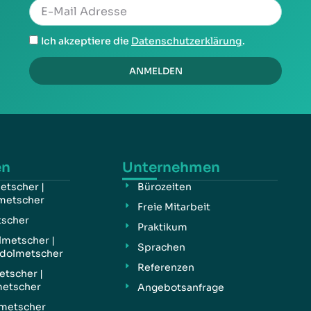
Ich akzeptiere die
Datenschutzerklärung
.
ANMELDEN
en
Unternehmen
etscher |
Bürozeiten
metscher
Freie Mitarbeit
tscher
Praktikum
lmetscher |
Sprachen
dolmetscher
Referenzen
etscher |
metscher
Angebotsanfrage
lmetscher