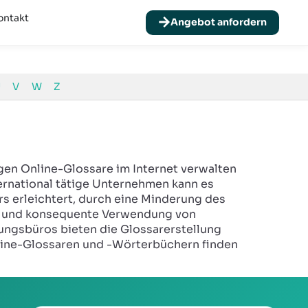
 590 85
info@abc-international.net
Zu uns Navigieren
ontakt
Angebot anfordern
V
W
Z
gen Online-Glossare im Internet verwalten
ternational tätige Unternehmen kann es
ers erleichtert, durch eine Minderung des
te und konsequente Verwendung von
ngsbüros bieten die Glossarerstellung
nline-Glossaren und -Wörterbüchern finden